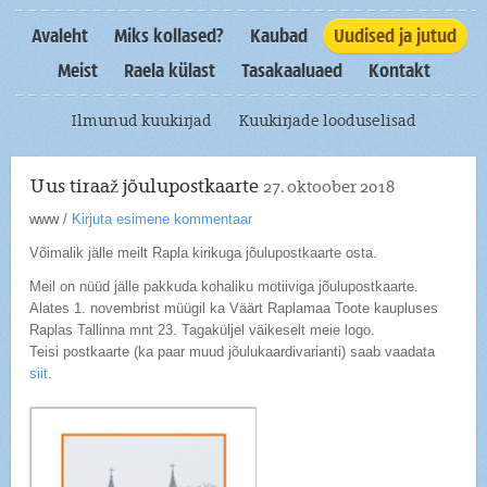
Avaleht
Miks kollased?
Kaubad
Uudised ja jutud
Meist
Raela külast
Tasakaaluaed
Kontakt
Ilmunud kuukirjad
Kuukirjade looduselisad
Uus tiraaž jõulupostkaarte
27. oktoober 2018
www
/
Kirjuta esimene kommentaar
Võimalik jälle meilt Rapla kirikuga jõulupostkaarte osta.
Meil on nüüd jälle pakkuda kohaliku motiiviga jõulupostkaarte.
Alates 1. novembrist müügil ka Väärt Raplamaa Toote kaupluses
Raplas Tallinna mnt 23. Tagaküljel väikeselt meie logo.
Teisi postkaarte (ka paar muud jõulukaardivarianti) saab vaadata
siit
.