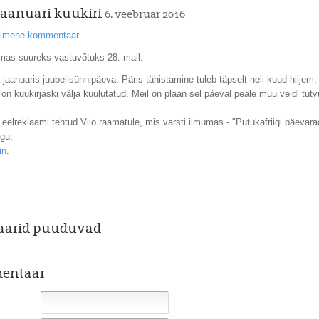
 jaanuari kuukiri
6. veebruar 2016
esimene kommentaar
as suureks vastuvõtuks 28. mail.
jaanuaris juubelisünnipäeva. Päris tähistamine tuleb täpselt neli kuud hiljem,
on kuukirjaski välja kuulutatud. Meil on plaan sel päeval peale muu veidi tu
 eelreklaami tehtud Viio raamatule, mis varsti ilmumas - "Putukafriigi päevara
gu.
in
.
arid puuduvad
entaar