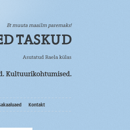
Et muuta maailm paremaks!
ED TASKUD
Asutatud Raela külas
od. Kultuurikohtumised.
sakaaluaed
Kontakt