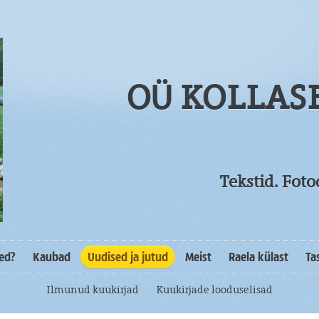
OÜ KOLLAS
Tekstid. Fot
sed?
Kaubad
Uudised ja jutud
Meist
Raela külast
Ta
Ilmunud kuukirjad
Kuukirjade looduselisad