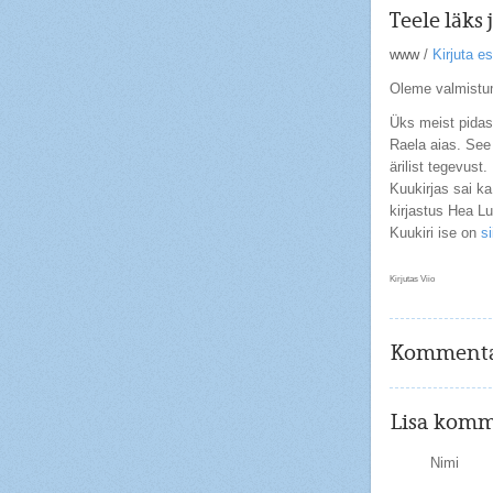
Teele läks
www
/
Kirjuta 
Oleme valmistum
Üks meist pidas 
Raela aias. See 
ärilist tegevust.
Kuukirjas sai ka
kirjastus Hea Lu
Kuukiri ise on
si
Kirjutas Viio
Kommenta
Lisa komm
Nimi