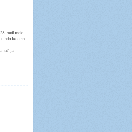
 28. mail meie
tvustada ka oma
amat" ja