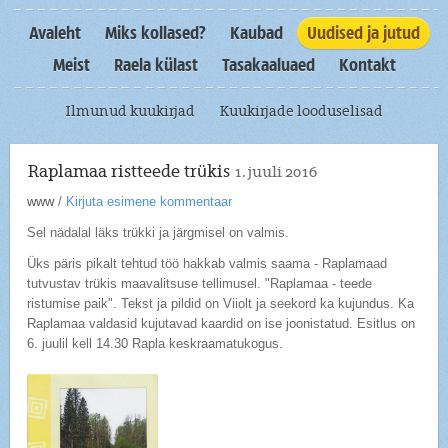
Avaleht
Miks kollased?
Kaubad
Uudised ja jutud
Meist
Raela külast
Tasakaaluaed
Kontakt
Ilmunud kuukirjad
Kuukirjade looduselisad
Raplamaa ristteede trükis
1. juuli 2016
www
/
Kirjuta esimene kommentaar
Sel nädalal läks trükki ja järgmisel on valmis.
Üks päris pikalt tehtud töö hakkab valmis saama - Raplamaad
tutvustav trükis maavalitsuse tellimusel. "Raplamaa - teede
ristumise paik". Tekst ja pildid on Viiolt ja seekord ka kujundus. Ka
Raplamaa valdasid kujutavad kaardid on ise joonistatud. Esitlus on
6. juulil kell 14.30 Rapla keskraamatukogus.