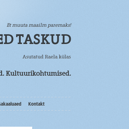
Et muuta maailm paremaks!
ED TASKUD
Asutatud Raela külas
od. Kultuurikohtumised.
sakaaluaed
Kontakt