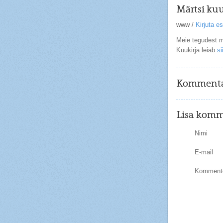
Märtsi kuu
www
/
Kirjuta 
Meie tegudest mä
Kuukirja leiab
sii
Kommenta
Lisa komm
Nimi
E-mail
Kommente