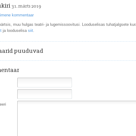
kiri
31. märts 2019
esimene kommentaar
rtsis, muu hulgas teatri- ja lugemissoovitusi. Looduselisas tuhatjalgsete ku
t
ja looduselisa
siit
.
arid puuduvad
entaar
eri