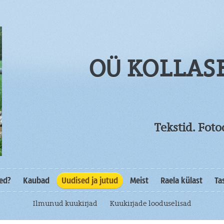
OÜ KOLLAS
Tekstid. Fot
sed?
Kaubad
Uudised ja jutud
Meist
Raela külast
Ta
Ilmunud kuukirjad
Kuukirjade looduselisad