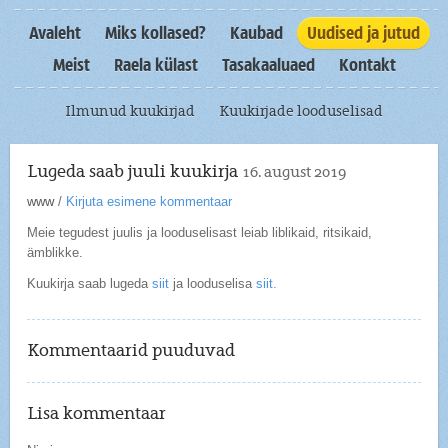
Avaleht
Miks kollased?
Kaubad
Uudised ja jutud
Meist
Raela külast
Tasakaaluaed
Kontakt
Ilmunud kuukirjad
Kuukirjade looduselisad
Lugeda saab juuli kuukirja
16. august 2019
www
/
Kirjuta esimene kommentaar
Meie tegudest juulis ja looduselisast leiab liblikaid, ritsikaid,
ämblikke.
Kuukirja saab lugeda
siit
ja looduselisa
siit.
Kommentaarid puuduvad
Lisa kommentaar