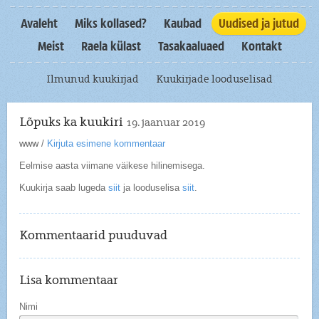
Avaleht
Miks kollased?
Kaubad
Uudised ja jutud
Meist
Raela külast
Tasakaaluaed
Kontakt
Ilmunud kuukirjad
Kuukirjade looduselisad
Lõpuks ka kuukiri
19. jaanuar 2019
www
/
Kirjuta esimene kommentaar
Eelmise aasta viimane väikese hilinemisega.
Kuukirja saab lugeda
siit
ja looduselisa
siit
.
Kommentaarid puuduvad
Lisa kommentaar
Nimi