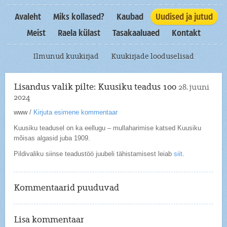
Avaleht
Miks kollased?
Kaubad
Uudised ja jutud
Meist
Raela külast
Tasakaaluaed
Kontakt
Ilmunud kuukirjad
Kuukirjade looduselisad
Lisandus valik pilte: Kuusiku teadus 100
28. juuni
2024
www
/
Kirjuta esimene kommentaar
Kuusiku teadusel on ka eellugu – mullaharimise katsed Kuusiku
mõisas algasid juba 1909.
Pildivaliku siinse teadustöö juubeli tähistamisest leiab
siit
.
Kommentaarid puuduvad
Lisa kommentaar