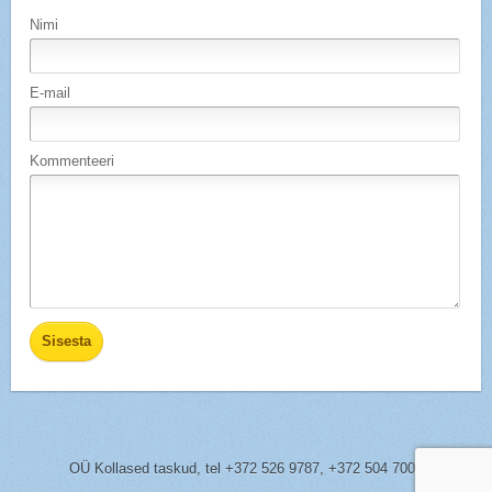
Nimi
E-mail
Kommenteeri
OÜ Kollased taskud,
tel
+372 526 9787, +372 504 7005