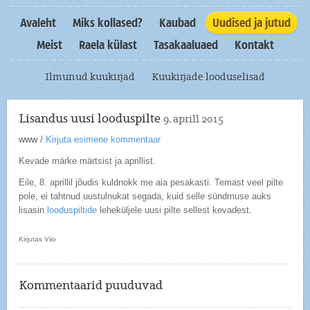
Avaleht
Miks kollased?
Kaubad
Uudised ja jutud
Meist
Raela külast
Tasakaaluaed
Kontakt
Ilmunud kuukirjad
Kuukirjade looduselisad
Lisandus uusi looduspilte
9. aprill 2015
www
/
Kirjuta esimene kommentaar
Kevade märke märtsist ja aprillist.
Eile, 8. aprillil jõudis kuldnokk me aia pesakasti. Temast veel pilte
pole, ei tahtnud uustulnukat segada, kuid selle sündmuse auks
lisasin
looduspiltide
leheküljele uusi pilte sellest kevadest.
Kirjutas Viio
Kommentaarid puuduvad