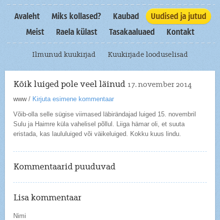
Avaleht
Miks kollased?
Kaubad
Uudised ja jutud
Meist
Raela külast
Tasakaaluaed
Kontakt
Ilmunud kuukirjad
Kuukirjade looduselisad
Kõik luiged pole veel läinud
17. november 2014
www
/
Kirjuta esimene kommentaar
Võib-olla selle sügise viimased läbirändajad luiged 15. novembril
Sulu ja Haimre küla vahelisel põllul. Liiga hämar oli, et suuta
eristada, kas laululuiged või väikeluiged. Kokku kuus lindu.
Kommentaarid puuduvad
Lisa kommentaar
Nimi