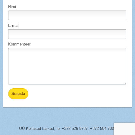
Nimi
E-mail
Kommenteeri
OÜ Kollased taskud,
tel
+372 526 9787, +372 504 7005