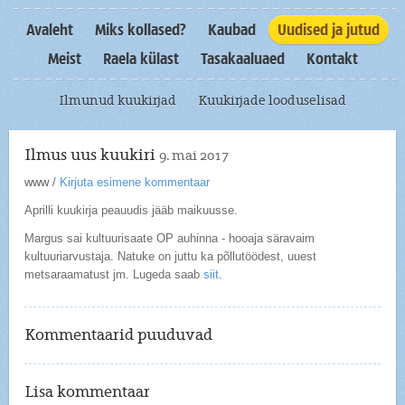
Avaleht
Miks kollased?
Kaubad
Uudised ja jutud
Meist
Raela külast
Tasakaaluaed
Kontakt
Ilmunud kuukirjad
Kuukirjade looduselisad
Ilmus uus kuukiri
9. mai 2017
www
/
Kirjuta esimene kommentaar
Aprilli kuukirja peauudis jääb maikuusse.
Margus sai kultuurisaate OP auhinna - hooaja säravaim
kultuuriarvustaja. Natuke on juttu ka põllutöödest, uuest
metsaraamatust jm. Lugeda saab
siit
.
Kommentaarid puuduvad
Lisa kommentaar