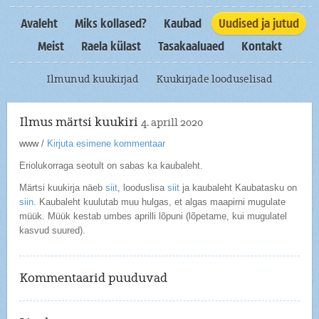
Avaleht
Miks kollased?
Kaubad
Uudised ja jutud
Meist
Raela külast
Tasakaaluaed
Kontakt
Ilmunud kuukirjad
Kuukirjade looduselisad
Ilmus märtsi kuukiri
4. aprill 2020
www
/
Kirjuta esimene kommentaar
Eriolukorraga seotult on sabas ka kaubaleht.
Märtsi kuukirja näeb
siit
, looduslisa
siit
ja kaubaleht Kaubatasku on
siin
. Kaubaleht kuulutab muu hulgas, et algas maapirni mugulate
müük. Müük kestab umbes aprilli lõpuni (lõpetame, kui mugulatel
kasvud suured).
Kommentaarid puuduvad