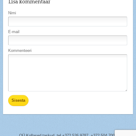
Lisa kommentaar
Nimi
E-mail
Kommenteeri
OÜ Kollased taskud,
tel
+372 526 9787, +372 504 7005