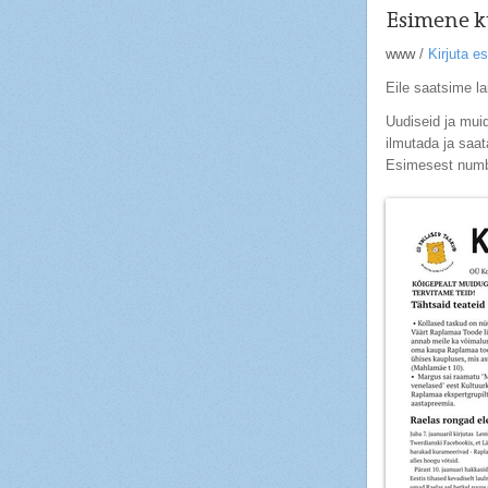
Esimene k
www
/
Kirjuta 
Eile saatsime la
Uudiseid ja mui
ilmutada ja saat
Esimesest numbri