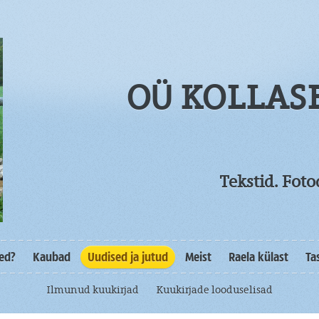
OÜ KOLLAS
Tekstid. Fot
sed?
Kaubad
Uudised ja jutud
Meist
Raela külast
Ta
Ilmunud kuukirjad
Kuukirjade looduselisad