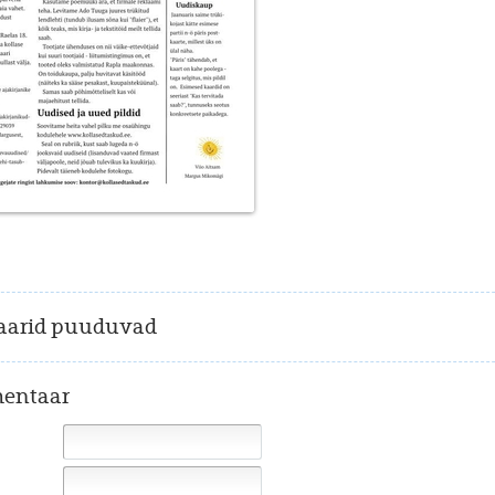
arid puuduvad
entaar