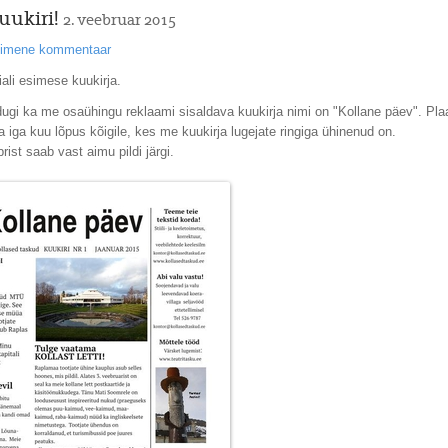
uukiri!
2. veebruar 2015
esimene kommentaar
iali esimese kuukirja.
dugi ka me osaühingu reklaami sisaldava kuukirja nimi on "Kollane päev". Pl
a iga kuu lõpus kõigile, kes me kuukirja lugejate ringiga ühinenud on.
st saab vast aimu pildi järgi.