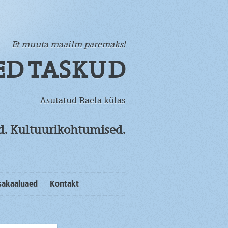
Et muuta maailm paremaks!
ED TASKUD
Asutatud Raela külas
od. Kultuurikohtumised.
sakaaluaed
Kontakt