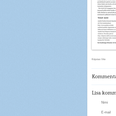
Kirjutas Viio
Kommenta
Lisa komm
Nimi
E-mail